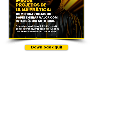
Download aqui!
Precisa de mais
informações?
Clica aqui abaixo para
batermos um papo!
Whatsapp FWK