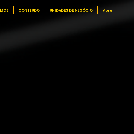
EMOS
CONTEÚDO
UNIDADES DE NEGÓCIO
More
 uma consultoria,
oria
de
 governança e
 inovação
s pessoas.