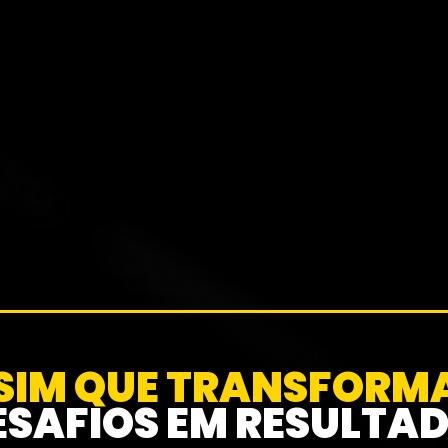
ltorias entregam
entregamos soluções na
stamos e implementamos
ndo impacto real.
Assista
aqui
SSIM QUE TRANSFOR
ESAFIOS EM RESULTA