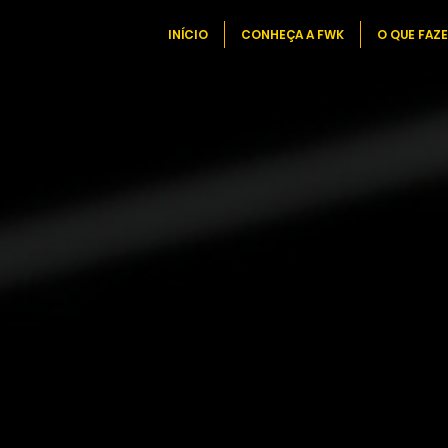
INÍCIO
CONHEÇA A FWK
O QUE FAZ
Mais do que
fazed
uma
estratégia,
execução de
centrada na