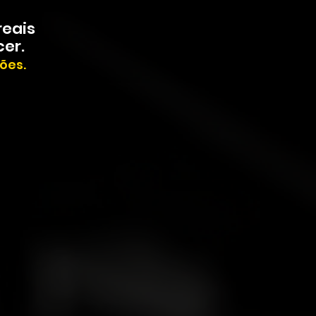
reais
er.
ões.
Criamos ambientes onde a
inovação acontece de verdade,
com métodos práticos e
resultados mensuráveis.