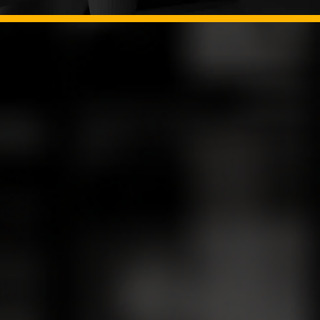
icas de negócios, que oferecem a sua
exibilidade e uma abordagem dinâmica