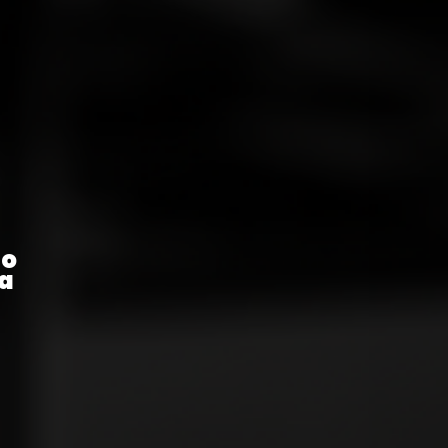
Da estratégia à entrega,
desenvolvemos produtos
digitais e soluções baseadas
em IA que geram valor real.
ão
a