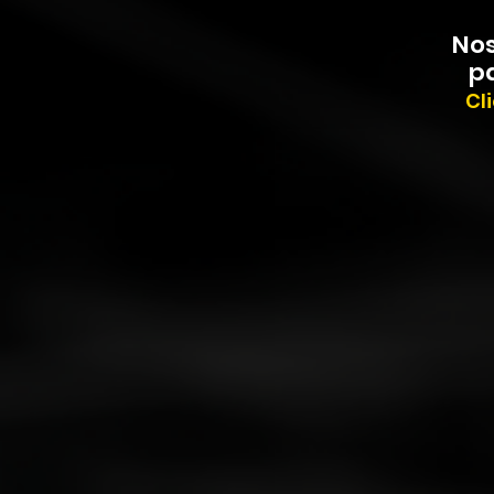
Nos
p
Cl
Desenhamos e executamos
estratégias que destravam
crescimento e inovação.