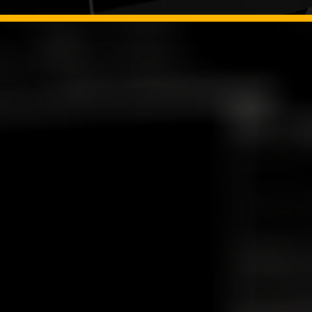
UNIDADES DE
NEGÓCIOS
Conheça nossas unidades estratég
organização um maior nível de fl
às mudanças do seu negócio.