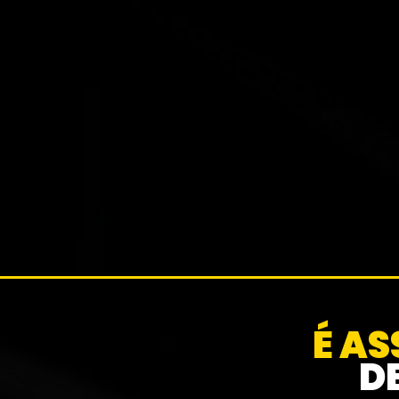
Enquanto consu
recomendações, nós 
prática. Criamos, te
junto com você, garanti
É A
D