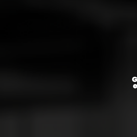
Conectamos sua empresa ao
ecossistema de startups e
inovação para acelerar
resultados.
G